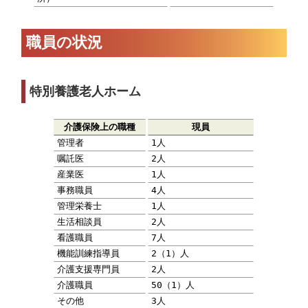
職員の状況
特別養護老人ホーム
介護保険上の職種
現員
管理者
1人
嘱託医
2人
産業医
1人
事務職員
4人
管理栄養士
1人
生活相談員
2人
看護職員
7人
機能訓練指導員
2（1）人
介護支援専門員
2人
介護職員
50（1）人
その他
3人