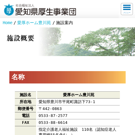
メニュー
Home
愛厚ホーム豊川苑
施設案内
名称
施設名
愛厚ホーム豊川苑
所在地
愛知県豊川市平尾町諏訪下73-1
郵便番号
〒442-0863
電話
0533-87-2577
FAX
0533-88-6614
指定介護老人福祉施設 110名（認知症老人
専用棟55名含む。）