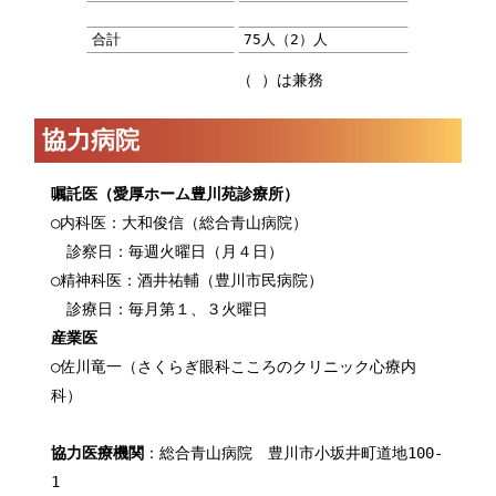
合計
75人（2）人
（ ）は兼務
協力病院
嘱託医（愛厚ホーム豊川苑診療所）
○内科医：大和俊信（総合青山病院）
診察日：毎週火曜日（月４日）
○精神科医：酒井祐輔（豊川市民病院）
診療日：毎月第１、３火曜日
産業医
○佐川竜一（さくらぎ眼科こころのクリニック心療内
科）
協力医療機関
：総合青山病院 豊川市小坂井町道地100-
1