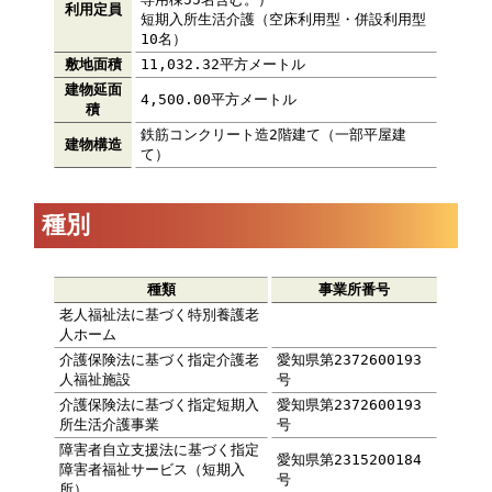
利用定員
短期入所生活介護（空床利用型・併設利用型
10名）
敷地面積
11,032.32平方メートル
建物延面
4,500.00平方メートル
積
鉄筋コンクリート造2階建て（一部平屋建
建物構造
て）
種別
種類
事業所番号
老人福祉法に基づく特別養護老
人ホーム
介護保険法に基づく指定介護老
愛知県第2372600193
人福祉施設
号
介護保険法に基づく指定短期入
愛知県第2372600193
所生活介護事業
号
障害者自立支援法に基づく指定
愛知県第2315200184
障害者福祉サービス（短期入
号
所）