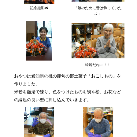
記念撮影📸
「娘のために昔は飾っていた
よ」
綺麗だね～！！
おやつは愛知県の桃の節句の郷土菓子「おこしもの」を
作りました。
米粉を熱湯で練り、色をつけたものを鯛や松、お花など
の縁起の良い型に押し込んでいきます。