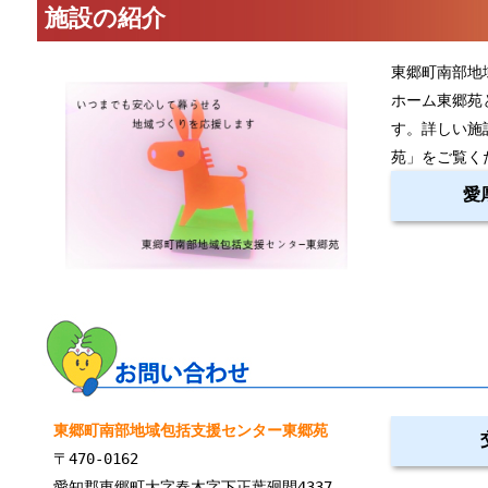
施設の紹介
東郷町南部地
ホーム東郷苑
す。詳しい施
苑」をご覧く
愛
東郷町南部地域包括支援センター東郷苑
〒470-0162
愛知郡東郷町大字春木字下正葉廻間4337-