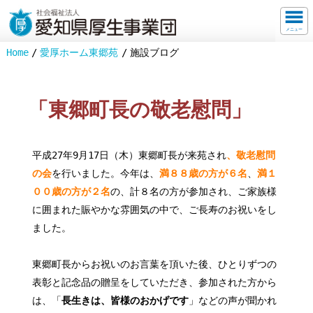
メニュー
Home
愛厚ホーム東郷苑
施設ブログ
「東郷町長の敬老慰問」
平成27年9月17日（木）東郷町長が来苑され
、敬老慰問
の会
を行いました。今年は、
満８８歳の方が６名
、
満１
００歳の方が２名
の、計８名の方が参加され、ご家族様
に囲まれた賑やかな雰囲気の中で、ご長寿のお祝いをし
ました。
東郷町長からお祝いのお言葉を頂いた後、ひとりずつの
表彰と記念品の贈呈をしていただき、参加された方から
は、「
長生きは、皆様のおかげです
」などの声が聞かれ