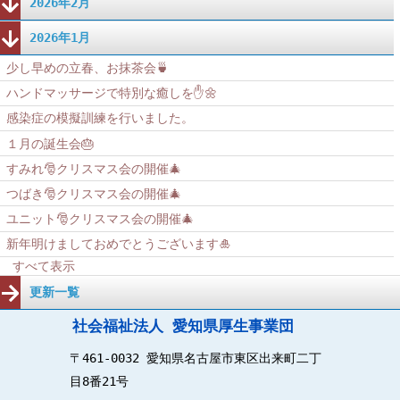
2026年2月
2026年1月
少し早めの立春、お抹茶会🍵
ハンドマッサージで特別な癒しを✋🌼
感染症の模擬訓練を行いました。
１月の誕生会🎂
すみれ🎅クリスマス会の開催🎄
つばき🎅クリスマス会の開催🎄
ユニット🎅クリスマス会の開催🎄
新年明けましておめでとうございます🎍
すべて表示
更新一覧
社会福祉法人 愛知県厚生事業団
〒461-0032 愛知県名古屋市東区出来町二丁
目8番21号