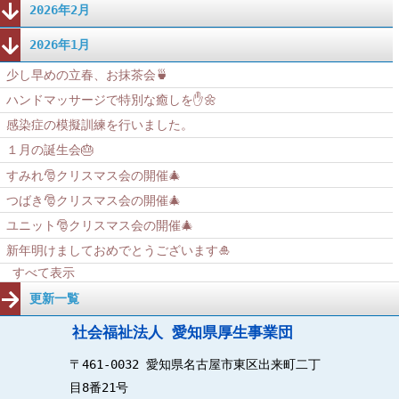
2026年2月
2026年1月
少し早めの立春、お抹茶会🍵
ハンドマッサージで特別な癒しを✋🌼
感染症の模擬訓練を行いました。
１月の誕生会🎂
すみれ🎅クリスマス会の開催🎄
つばき🎅クリスマス会の開催🎄
ユニット🎅クリスマス会の開催🎄
新年明けましておめでとうございます🎍
すべて表示
更新一覧
社会福祉法人 愛知県厚生事業団
〒461-0032 愛知県名古屋市東区出来町二丁
目8番21号