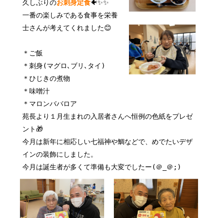
久しぶりの
お刺身定食
🐠✨✨
一番の楽しみである食事を栄養
士さんが考えてくれました😊
＊ご飯
＊刺身(マグロ､ブリ､タイ)
＊ひじきの煮物
＊味噌汁
＊マロンババロア
苑長より１月生まれの入居者さんへ恒例の色紙をプレゼ
ント🎁
今月は新年に相応しい七福神や鯛などで、めでたいデザ
インの装飾にしました。
今月は誕生者が多くて準備も大変でしたー(＠_＠;)