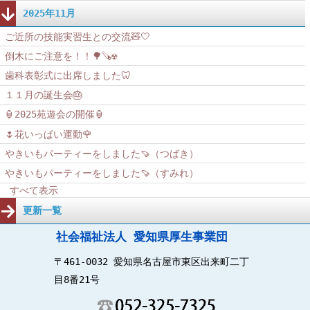
2025年11月
ご近所の技能実習生との交流🧸🤍
倒木にご注意を！！🌳🪚☢️
歯科表彰式に出席しました🦷
１１月の誕生会🎂
🏮2025苑遊会の開催🏮
🌷花いっぱい運動🌹
やきいもパーティーをしました🍠（つばき）
やきいもパーティーをしました🍠（すみれ）
すべて表示
更新一覧
社会福祉法人 愛知県厚生事業団
〒461-0032 愛知県名古屋市東区出来町二丁
目8番21号