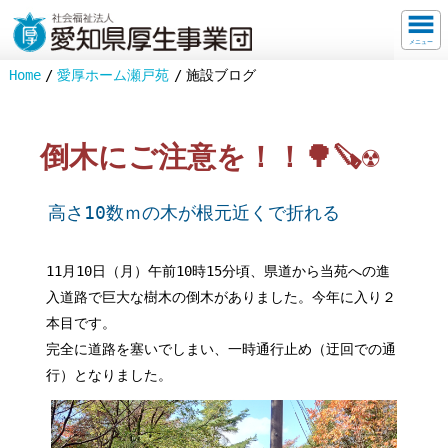
メニュー
Home
愛厚ホーム瀬戸苑
施設ブログ
倒木にご注意を！！🌳🪚☢️
高さ10数ｍの木が根元近くで折れる
11月10日（月）午前10時15分頃、県道から当苑への進
入道路で巨大な樹木の倒木がありました。今年に入り２
本目です。
完全に道路を塞いでしまい、一時通行止め（迂回での通
行）となりました。