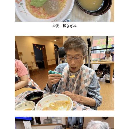
全粥・極きざみ