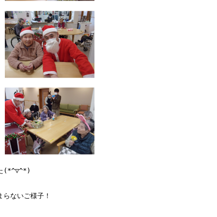
*^▽^*)
まらないご様子！