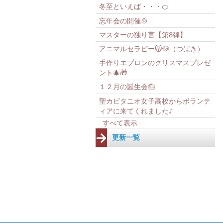
冬至といえば・・・🍊
忘年会の開催🍲
マスターの独り言【第8弾】
アニマルセラピー😽🐶（つばき）
手作りエプロンのクリスマスプレゼ
ント🎄🎁
１２月の誕生会🎂
聖カピタニオ女子高校からボランテ
ィアに来てくれました♪
すべて表示
更新一覧