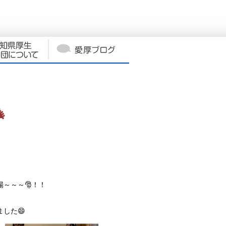

～～～🎅！！
した😄