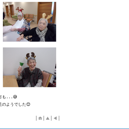
...😅
のようでした😊