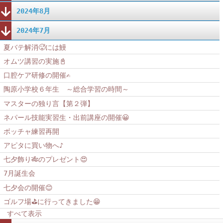
2024年8月
2024年7月
夏バテ解消🥵には鰻
オムツ講習の実施📓
口腔ケア研修の開催✍
陶原小学校６年生 ～総合学習の時間～
マスターの独り言【第２弾】
ネパール技能実習生・出前講座の開催😀
ボッチャ練習再開
アピタに買い物へ♪
七夕飾り🎋のプレゼント😍
7月誕生会
七夕会の開催😊
ゴルフ場⛳に行ってきました😁
すべて表示