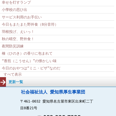
幸せを灯すランプ
小學校の思ひ出
サービス利用のお手伝い
今日もまたまた野外食（8分音符）
羽根投げ、えいっ！
秋の晴空、野外食！
夜間防災訓練
檜（ひのき）の香りに包まれて
“香煎（こうせん）”の懐かしい味
今日のおやつは“ミニ・ピザ”なのだ
すべて表示
更新一覧
社会福祉法人 愛知県厚生事業団
〒461-0032 愛知県名古屋市東区出来町二丁
目8番21号