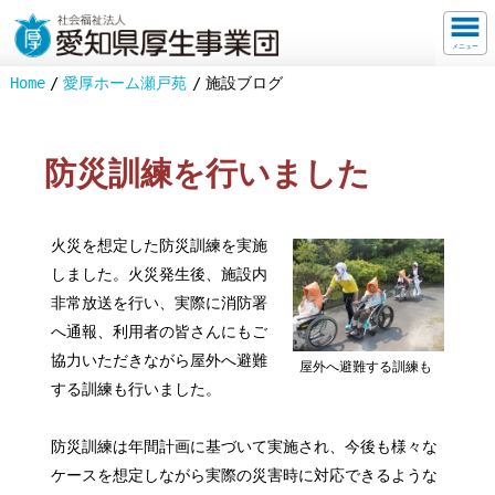
メニュー
Home
愛厚ホーム瀬戸苑
施設ブログ
防災訓練を行いました
火災を想定した防災訓練を実施
しました。火災発生後、施設内
非常放送を行い、実際に消防署
へ通報、利用者の皆さんにもご
協力いただきながら屋外へ避難
屋外へ避難する訓練も
する訓練も行いました。
防災訓練は年間計画に基づいて実施され、今後も様々な
ケースを想定しながら実際の災害時に対応できるような