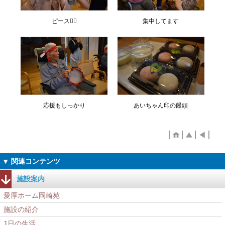
ピース✌🏻
集中してます
応援もしっかり
あいちゃん印の饅頭
施設案内
愛厚ホーム岡崎苑
施設の紹介
1日の生活