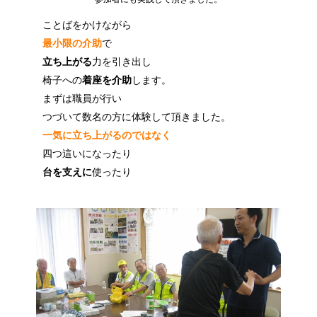
ことばをかけながら
最小限の介助
で
立ち上がる
力を引き出し
椅子への
着座を介助
します。
まずは職員が行い
つづいて数名の方に体験して頂きました。
一気に立ち上がるのではなく
四つ這いになったり
台を支えに
使ったり