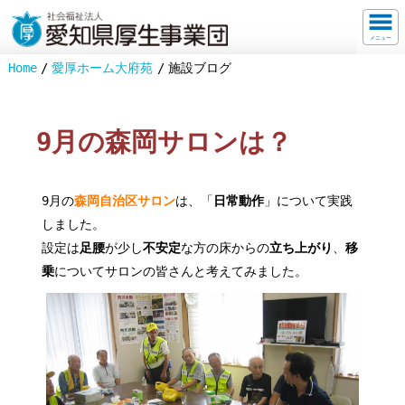
メニュー
Home
愛厚ホーム大府苑
施設ブログ
9月の森岡サロンは？
9月の
森岡自治区サロン
は、「
日常動作
」について実践
しました。
設定は
足腰
が少し
不安定
な方の床からの
立ち上がり
、
移
乗
についてサロンの皆さんと考えてみました。