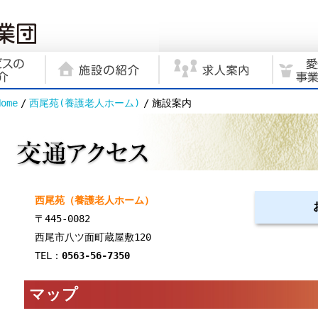
Home
西尾苑(養護老人ホーム)
施設案内
西尾苑（養護老人ホーム）
〒445-0082
西尾市八ツ面町蔵屋敷120
TEL：
0563-56-7350
マップ