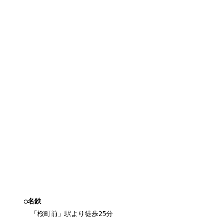
○名鉄
「桜町前」駅より徒歩25分