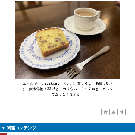
エネルギー；232kcal タンパク質；６ｇ 脂質；8.7
ｇ 炭水化物；33.6ｇ カリウム；３１７ｍｇ カルシ
ウム：１４３ｍｇ