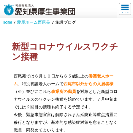
メニュー
Home
愛厚ホーム西尾苑
施設ブログ
新型コロナウイルスワクチ
ン接種
西尾苑では６月１０日から６５歳以上の
養護老人ホー
ム
、特別養護老人ホームで
西尾市以外からの入居者様
（※）並びにこれら
事業所の職員
を対象とした新型コロ
ナウイルスのワクチン接種を始めています。７月中旬ま
でには２回目の接種も終了する予定です。
今後、緊急事態宣言は解除されまん延防止等重点措置に
移行となりますが、基本的な感染症対策を怠ることなく
職員一同努めてまいります。