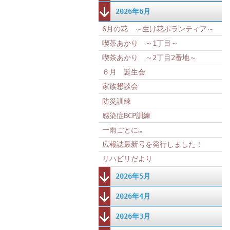
2026年6月
6月の花 ～生け花ボランティア～
喫茶あかり ～1丁目～
喫茶あかり ～2丁目2番地～
６月 誕生会
家族懇談会
防災訓練
感染症BCP訓練
一雨ごとに…
広報誌最新号を発行しました！
リハビリだより
2026年5月
2026年4月
2026年3月