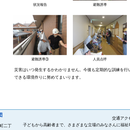
状況報告
避難誘導
避難誘導③
人員点呼
災害はいつ発生するかわかりません。今後も定期的な訓練を行
できる環境作りに努めてまいります。
団
交通アク
子どもから高齢者まで、さまざまな立場のみなさんに福祉
来町二丁