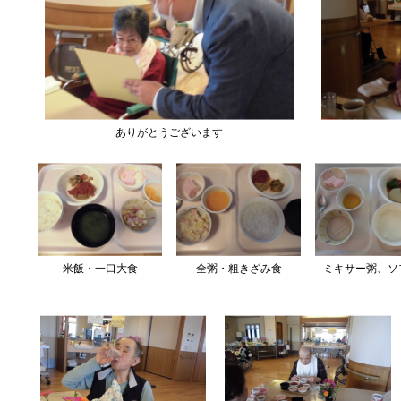
ありがとうございます
米飯・一口大食
全粥・粗きざみ食
ミキサー粥、ソ