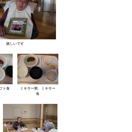
嬉しいです
フト食
ミキサー粥、ミキサー
食