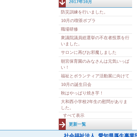
2017年10月
防災訓練を行いました。
10月の喫茶ポプラ
職場研修
衆議院議員総選挙の不在者投票を行
いました。
サロンに再びお邪魔しました
朝宮保育園のみなさんは元気いっぱ
い！
福祉とボランティア活動展に向けて
10月の誕生日会
秋はやっぱり焼き芋！
大和西小学校2年生の慰問がありま
した。
すべて表示
更新一覧
社会福祉法人 愛知県厚生事業