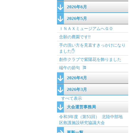
2026年6月
2026年5月
ＩＮＡＸミュージアムへＧＯ
念願の農園です‼
手の洗い方を見直すきっかけになり
ました✋
創作クラブで紫陽花を飾りました
端午の節句 🎏
2026年4月
2026年3月
すべて表示
大会運営事務局
令和3年度（第51回） 北陸中部地
区救護施設研究協議大会
更新一覧