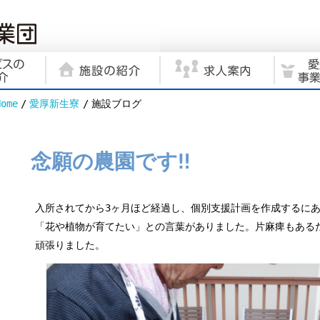
Home
愛厚新生寮
施設ブログ
念願の農園です‼
入所されてから3ヶ月ほど経過し、個別支援計画を作成するに
「花や植物が育てたい」との言葉がありました。片麻痺もある
頑張りました。