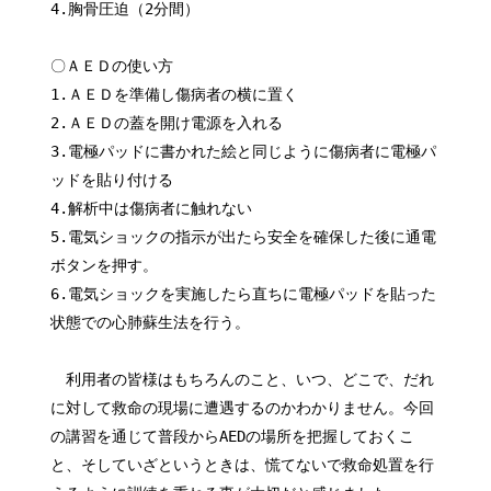
4.胸骨圧迫（2分間）
〇ＡＥＤの使い方
1.ＡＥＤを準備し傷病者の横に置く
2.ＡＥＤの蓋を開け電源を入れる
3.電極パッドに書かれた絵と同じように傷病者に電極パ
ッドを貼り付ける
4.解析中は傷病者に触れない
5.電気ショックの指示が出たら安全を確保した後に通電
ボタンを押す。
6.電気ショックを実施したら直ちに電極パッドを貼った
状態での心肺蘇生法を行う。
利用者の皆様はもちろんのこと、いつ、どこで、だれ
に対して救命の現場に遭遇するのかわかりません。今回
の講習を通じて普段からAEDの場所を把握しておくこ
と、そしていざというときは、慌てないで救命処置を行