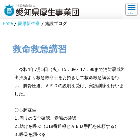
メニュー
Home
愛厚新生寮
施設ブログ
救命救急講習
令和4年7月5日（火）15：30～17：00まで消防署成岩
出張所より救急救命士をお招きして救命救急講習を行
い、胸骨圧迫、ＡＥＤの説明を受け、実践訓練を行いま
した。
〇心肺蘇生
1.周りの安全確認、意識の確認
2.助けを呼ぶ（119番通報とＡＥＤ手配を依頼する）
3.呼吸を調べる