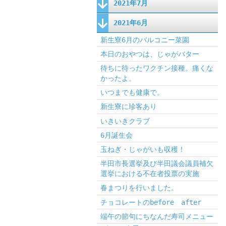
2021年7月
2021年6月
新生寮6月のバルコニー菜園
本日のおやつは、じゃがバター
待ちに待ったワクチン接種。痛くな
かったよ。
いつまでも健康で。
新生寮に珍客あり
いきいきクラブ
6月誕生会
玉ねぎ・じゃがいも収穫！
半田市長選挙及び半田議会議員補欠
選挙における不在者投票の実施
春まつりを行いました。
チョコレートのbefore after
端午の節句にちなんだ寿司メニュー