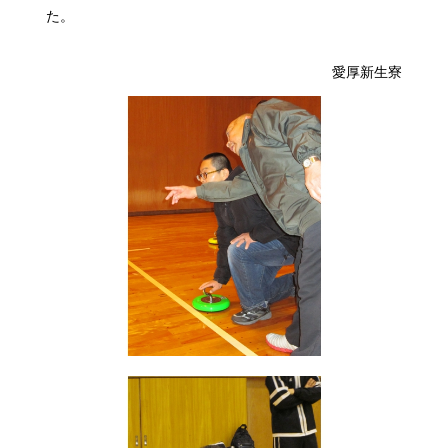
た
愛厚新生寮