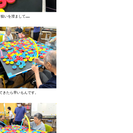
狙いを澄まして……
てきたら早いもんです。