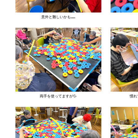
意外と難しいかも……
両手を使ってますが💦
慣れ