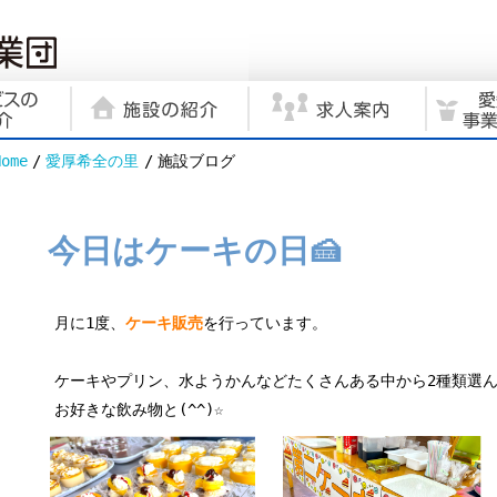
Home
愛厚希全の里
施設ブログ
今日はケーキの日🍰
月に1度、
ケーキ販売
を行っています。
ケーキやプリン、水ようかんなどたくさんある中から2種類選
お好きな飲み物と(^^)☆