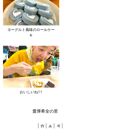
ヨーグルト風味のロールケー
キ
おいしいね!!
愛厚希全の里