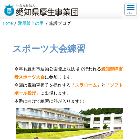
メニュー
Home
愛厚希全の里
施設ブログ
スポーツ大会練習
今年も豊田市運動公園陸上競技場で行われる
愛知県障害
者スポーツ大会
に参加します。
今回は電動車椅子を操作する
「スラローム」
と
「ソフト
ボール投げ」
に出場します。
本番に向けて練習に熱が入ります!!