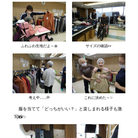
ふわふわ生地だよ～🎀
サイズの確認👀
考え中...💭
これに決めた～✨
服を当てて「どっちがいい？」と楽しまれる様子も激
写📸✨