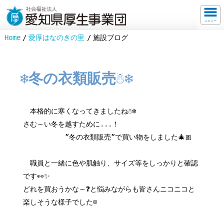
メニュー
Home
愛厚はなのきの里
施設ブログ
❄️冬の衣類販売☃️❄️
本格的に寒くなってきましたね☃️❄️
さむ～い冬を越すために...！
”冬の衣類販売”で買い物をしました🎄🎀
職員と一緒に色や肌触り、サイズ等をしっかりと確認
です👀✨
どれを買おうかな～❓と悩みながらも皆さんニコニコと
楽しそうな様子でした☺️