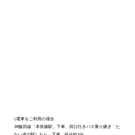
○電車をご利用の場合
JR飯田線「本長篠駅」下車、田口行きバス乗り継ぎ「た
ない道の駅したら」下車、徒歩約3分