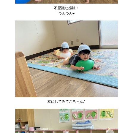
不思議な感触！
つんつん❤
枕にしてみてごろ～ん♪