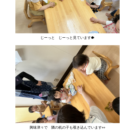
じーっと じーっと見ています🐡
興味津々で 隣の机の子も覗き込んでいます👀