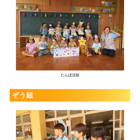
たんぽぽ組
ぞう組