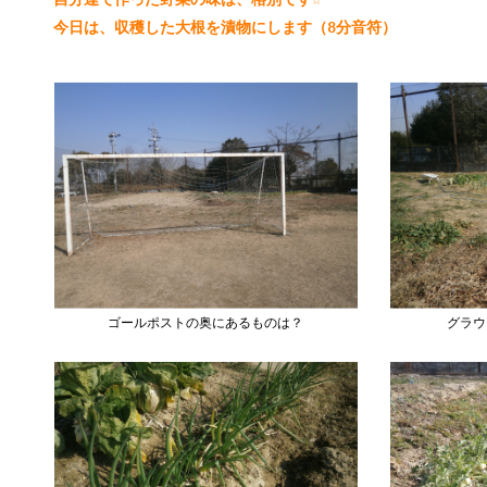
今日は、収穫した大根を漬物にします（8分音符）
ゴールポストの奥にあるものは？
グラウ