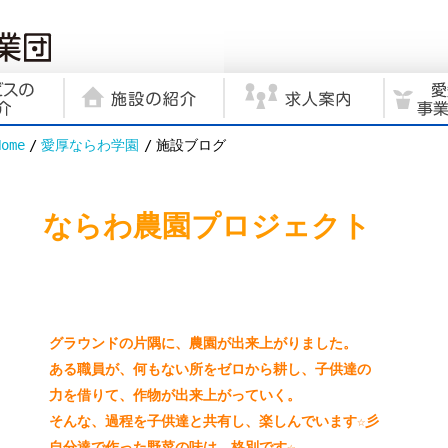
Home
愛厚ならわ学園
施設ブログ
ならわ農園プロジェクト
グラウンドの片隅に、農園が出来上がりました。
ある職員が、何もない所をゼロから耕し、子供達の
力を借りて、作物が出来上がっていく。
そんな、過程を子供達と共有し、楽しんでいます☆彡
自分達で作った野菜の味は、格別です☆