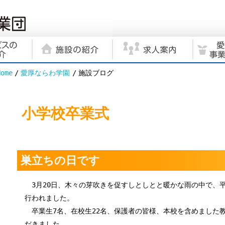
Home
愛厚ならわ学園
施設ブログ
小学校卒業式
巣立ちの日です
3月20日、木々の芽吹きを促すしとしとと暖かな雨の中で、平
行われました。
卒業生7名、在校生22名、保護者の皆様、本校を含めました
だきました。